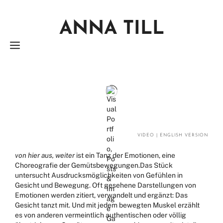
Zum
Inhalt
ANNA TILL
springen
MENÜ
VIDEO
|
ENGLISH VERSION
von hier aus, weiter
ist ein Tanz der Emotionen, eine
Choreografie der Gemütsbewegungen.Das Stück
untersucht Ausdrucksmöglichkeiten von Gefühlen in
Gesicht und Bewegung. Oft gesehene Darstellungen von
Emotionen werden zitiert, verwandelt und ergänzt: Das
Gesicht tanzt mit. Und mit jedem bewegten Muskel erzählt
es von anderen vermeintlich authentischen oder völlig