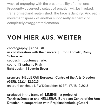
ways of engaging with the presentability of emotions.
Frequently observed displays of emotion will be invoked,
transformed and replenished: The face is dancing. And each
movement speask of another supposedly authentic or
completely exaggerated emotion.
VON HIER AUS, WEITER
choreography |
Anna Till
in collaboration with the dancers
|
liron Dinovitz, Romy
Schwarzer
set design, costumes |
wkc
sound |
Stephanie Krah
light design |
Severin Beyer
premiere |
HELLERAU-European Centre of the Arts Dresden
(GER), 13./14.12.2013
on tour | tanzhaus NRW Düsseldorf (GER), 17./18.12.2013
produced in the frame of |
LINIE08 – a project of
TanzNetzDresden and HELLERAU-European Centre of the Arts
Dresden in cooperation with Projektschmiede gGmbH