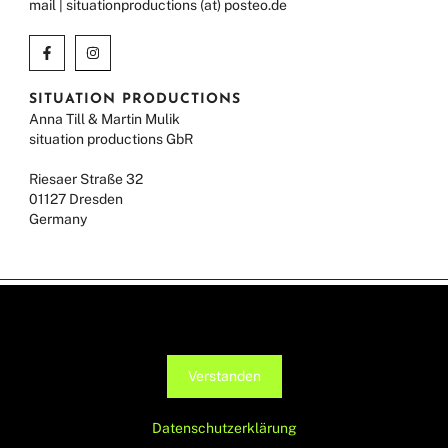
mail | situationproductions (at) posteo.de
SITUATION PRODUCTIONS
Anna Till & Martin Mulik
situation productions GbR
Riesaer Straße 32
01127 Dresden
Germany
Diese Seite verwendet Cookies, um die Nutzerfreundlichkeit zu
IMPRINT
verbessern. Mit der weiteren Verwendung stimmst du dem zu.
DATA PROTECTION
© ANNA TILL 2026
Verstanden
Datenschutzerklärung