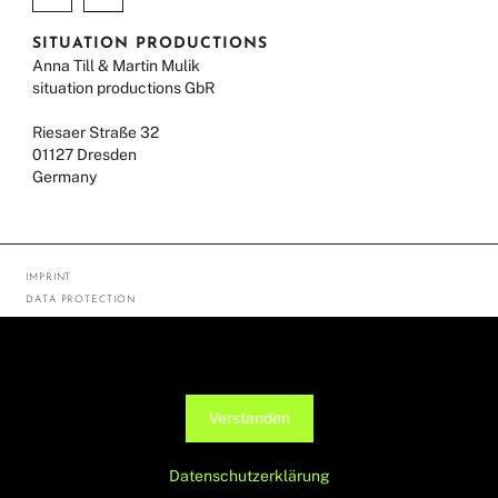
SITUATION PRODUCTIONS
Anna Till & Martin Mulik
situation productions GbR
Riesaer Straße 32
01127 Dresden
Germany
IMPRINT
DATA PROTECTION
© ANNA TILL 2026
Diese Seite verwendet Cookies, um die Nutzerfreundlichkeit zu
verbessern. Mit der weiteren Verwendung stimmst du dem zu.
Verstanden
Datenschutzerklärung