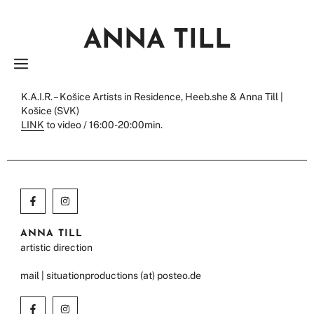
Zum
Inhalt
ANNA TILL
springen
MENÜ
K.A.I.R. – Košice Artists in Residence, Heeb.she & Anna Till |
Košice (SVK)
LINK
to video / 16:00-20:00min.
ANNA TILL
artistic direction
mail | situationproductions (at) posteo.de