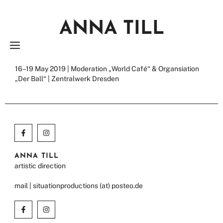
Zum
Inhalt
ANNA TILL
springen
MENÜ
16–19 May 2019 | Moderation „World Café“ & Organsiation
„Der Ball“ | Zentralwerk Dresden
ANNA TILL
artistic direction
mail | situationproductions (at) posteo.de