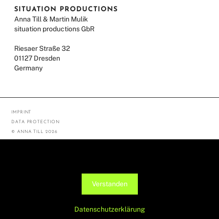
SITUATION PRODUCTIONS
Anna Till & Martin Mulik
situation productions GbR
Riesaer Straße 32
01127 Dresden
Germany
IMPRINT
DATA PROTECTION
© ANNA TILL 2026
Diese Seite verwendet Cookies, um die Nutzerfreundlichkeit zu
verbessern. Mit der weiteren Verwendung stimmst du dem zu.
Verstanden
Datenschutzerklärung