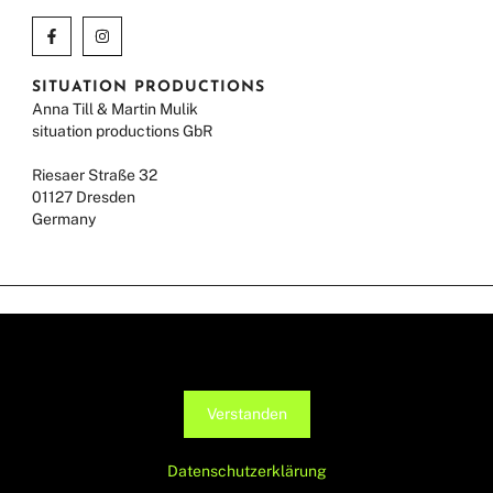
SITUATION PRODUCTIONS
Anna Till & Martin Mulik
situation productions GbR
Riesaer Straße 32
01127 Dresden
Germany
IMPRINT
Diese Seite verwendet Cookies, um die Nutzerfreundlichkeit zu
DATA PROTECTION
verbessern. Mit der weiteren Verwendung stimmst du dem zu.
© ANNA TILL 2026
Verstanden
Datenschutzerklärung