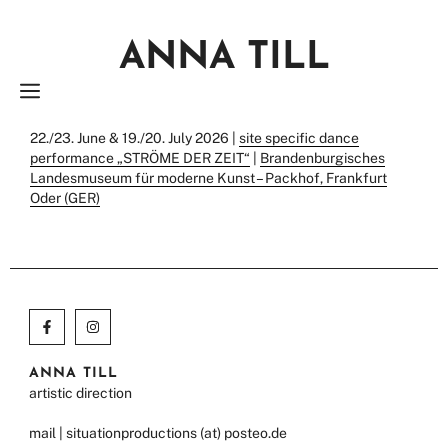
Zum
Inhalt
ANNA TILL
springen
MENÜ
22./23. June & 19./20. July 2026 |
site specific dance
performance „STRÖME DER ZEIT“
|
Brandenburgisches
Landesmuseum für moderne Kunst – Packhof, Frankfurt
Oder (GER)
ANNA TILL
artistic direction
mail | situationproductions (at) posteo.de