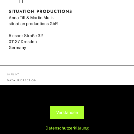
SITUATION PRODUCTIONS
Anna Till & Martin Mulik
situation productions GbR
Riesaer Straße 32
01127 Dresden
Germany
IMPRINT
DATA PROTECTION
© ANNA TILL 2026
Diese Seite verwendet Cookies, um die Nutzerfreundlichkeit zu
verbessern. Mit der weiteren Verwendung stimmst du dem zu.
Verstanden
Datenschutzerklärung