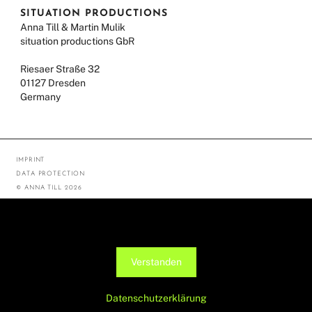
SITUATION PRODUCTIONS
Anna Till & Martin Mulik
situation productions GbR
Riesaer Straße 32
01127 Dresden
Germany
IMPRINT
DATA PROTECTION
© ANNA TILL 2026
Diese Seite verwendet Cookies, um die Nutzerfreundlichkeit zu
verbessern. Mit der weiteren Verwendung stimmst du dem zu.
Verstanden
Datenschutzerklärung