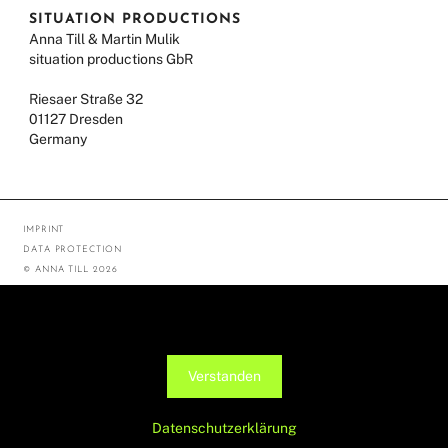
SITUATION PRODUCTIONS
Anna Till & Martin Mulik
situation productions GbR
Riesaer Straße 32
01127 Dresden
Germany
IMPRINT
DATA PROTECTION
© ANNA TILL 2026
Diese Seite verwendet Cookies, um die Nutzerfreundlichkeit zu
verbessern. Mit der weiteren Verwendung stimmst du dem zu.
Verstanden
Datenschutzerklärung