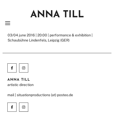
Zum
Inhalt
ANNA TILL
springen
MENÜ
03/04 june 2016 | 20:00 | performance & exhibition |
Schaubühne Lindenfels, Leipzig (GER)
ANNA TILL
artistic direction
mail | situationproductions (at) posteo.de