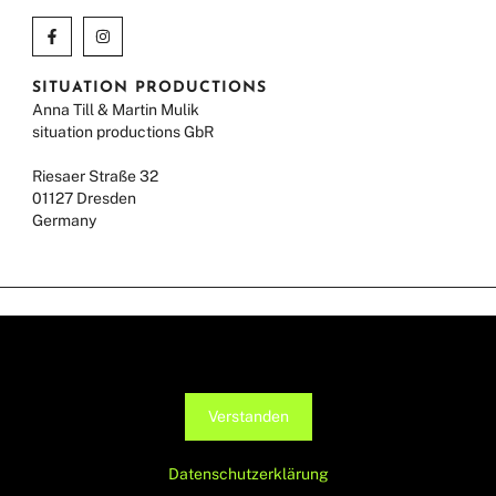
SITUATION PRODUCTIONS
Anna Till & Martin Mulik
situation productions GbR
Riesaer Straße 32
01127 Dresden
Germany
IMPRINT
Diese Seite verwendet Cookies, um die Nutzerfreundlichkeit zu
DATA PROTECTION
verbessern. Mit der weiteren Verwendung stimmst du dem zu.
© ANNA TILL 2026
Verstanden
Datenschutzerklärung