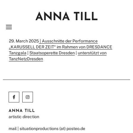
Zum
Inhalt
ANNA TILL
springen
MENÜ
29. March 2025
|
Ausschnitte der Performance
„KARUSSELL DER ZEIT“ im Rahmen von DRESDANCE
Tanzgala
|
Staatsoperette Dresden
|
unterstützt von
TanzNetzDresden
ANNA TILL
artistic direction
mail | situationproductions (at) posteo.de