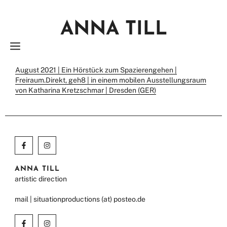
Zum
Inhalt
ANNA TILL
springen
MENÜ
August 2021 | Ein Hörstück zum Spazierengehen |
Freiraum.Direkt, geh8 | in einem mobilen Ausstellungsraum
von Katharina Kretzschmar | Dresden (GER)
ANNA TILL
artistic direction
mail | situationproductions (at) posteo.de