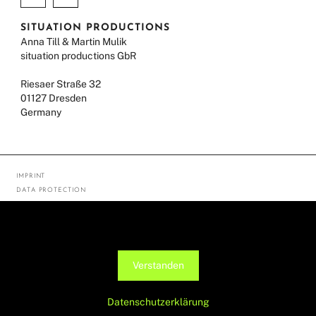
SITUATION PRODUCTIONS
Anna Till & Martin Mulik
situation productions GbR
Riesaer Straße 32
01127 Dresden
Germany
IMPRINT
DATA PROTECTION
© ANNA TILL 2026
Diese Seite verwendet Cookies, um die Nutzerfreundlichkeit zu
verbessern. Mit der weiteren Verwendung stimmst du dem zu.
Verstanden
Datenschutzerklärung