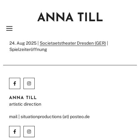
Zum
Inhalt
ANNA TILL
springen
MENÜ
24. Aug 2025 |
Societaetstheater Dresden (GER)
|
Spielzeiteröffnung
ANNA TILL
artistic direction
mail | situationproductions (at) posteo.de