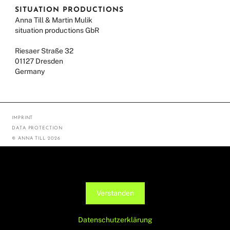
SITUATION PRODUCTIONS
Anna Till & Martin Mulik
situation productions GbR
Riesaer Straße 32
01127 Dresden
Germany
IMPRINT
DATA PROTECTION
© ANNA TILL 2026
Diese Seite verwendet Cookies, um die Nutzerfreundlichkeit zu
verbessern. Mit der weiteren Verwendung stimmst du dem zu.
Verstanden
Datenschutzerklärung