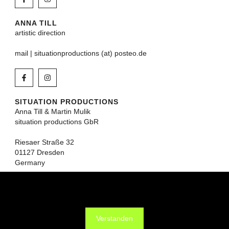
ANNA TILL
artistic direction
mail | situationproductions (at) posteo.de
SITUATION PRODUCTIONS
Anna Till & Martin Mulik
situation productions GbR
Riesaer Straße 32
01127 Dresden
Germany
Diese Seite verwendet Cookies, um die Nutzerfreundlichkeit zu
verbessern. Mit der weiteren Verwendung stimmst du dem zu.
IMPRINT
Verstanden
DATA PROTECTION